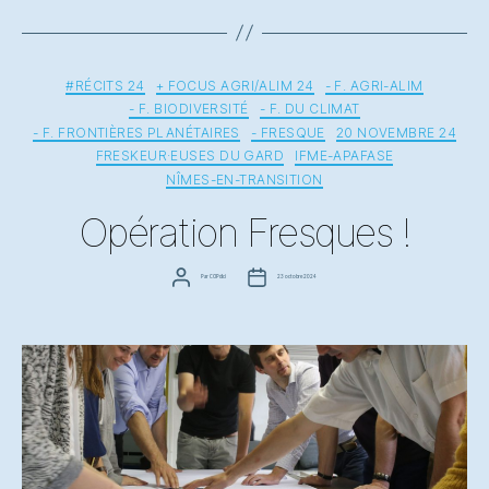
politiques
alimentaires »
Catégories
#RÉCITS 24
+ FOCUS AGRI/ALIM 24
- F. AGRI-ALIM
- F. BIODIVERSITÉ
- F. DU CLIMAT
- F. FRONTIÈRES PLANÉTAIRES
- FRESQUE
20 NOVEMBRE 24
FRESKEUR·EUSES DU GARD
IFME-APAFASE
NÎMES-EN-TRANSITION
Opération Fresques !
Auteur
Date
Par
COPdici
23 octobre 2024
de
de
l’article
l’article