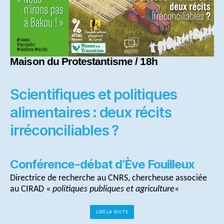
Maison du Protestantisme / 18h
Scientifiques et politiques
alimentaires : deux récits
irréconciliables ?
Conférence-débat d’Ève Fouilleux
Directrice de recherche au CNRS, chercheuse associée
au CIRAD «
politiques publiques et agriculture
«
« Scientifiques
LIRE LA SUITE
et