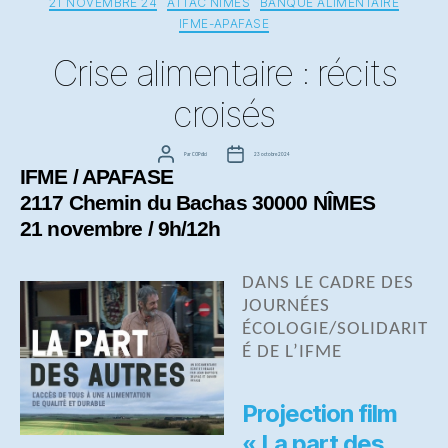
21 NOVEMBRE 24
ATTAC NÎMES
BANQUE ALIMENTAIRE
IFME-APAFASE
Crise alimentaire : récits
croisés
Auteur
Date
Par
COPdici
23 octobre 2024
IFME / APAFASE
de
de
l’article
l’article
2117 Chemin du Bachas 30000 NÎMES
21 novembre / 9h/12h
DANS LE CADRE DES
JOURNÉES
ÉCOLOGIE/SOLIDARIT
É DE L’IFME
Projection film
« La part des