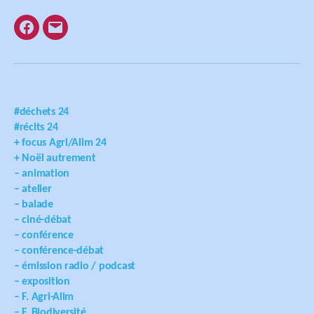
Facebook
E-
mail
#déchets 24
#récits 24
+ focus Agri/Alim 24
+ Noël autrement
– animation
– atelier
– balade
– ciné-débat
– conférence
– conférence-débat
– émission radio / podcast
– exposition
– F. Agri-Alim
– F. Biodiversité