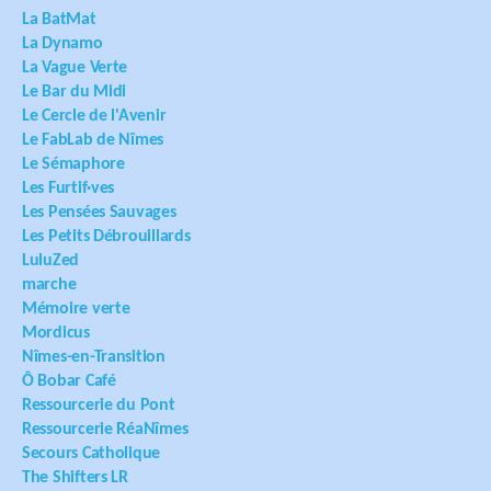
La BatMat
La Dynamo
La Vague Verte
Le Bar du Midi
Le Cercle de l'Avenir
Le FabLab de Nîmes
Le Sémaphore
Les Furtif·ves
Les Pensées Sauvages
Les Petits Débrouillards
LuluZed
marche
Mémoire verte
Mordicus
Nîmes-en-Transition
Ô Bobar Café
Ressourcerie du Pont
Ressourcerie RéaNîmes
Secours Catholique
The Shifters LR