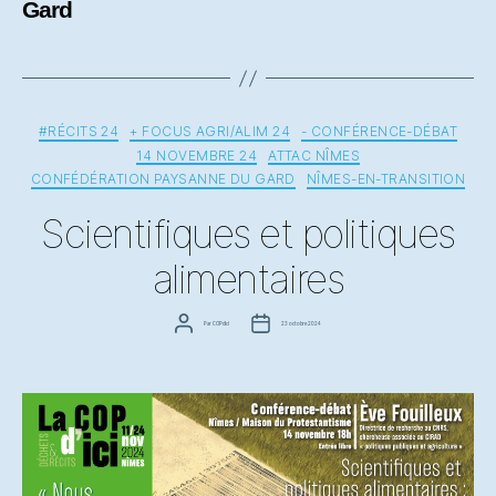
Gard
Catégories
#RÉCITS 24
+ FOCUS AGRI/ALIM 24
- CONFÉRENCE-DÉBAT
14 NOVEMBRE 24
ATTAC NÎMES
CONFÉDÉRATION PAYSANNE DU GARD
NÎMES-EN-TRANSITION
Scientifiques et politiques
alimentaires
Auteur
Date
Par
COPdici
23 octobre 2024
de
de
l’article
l’article