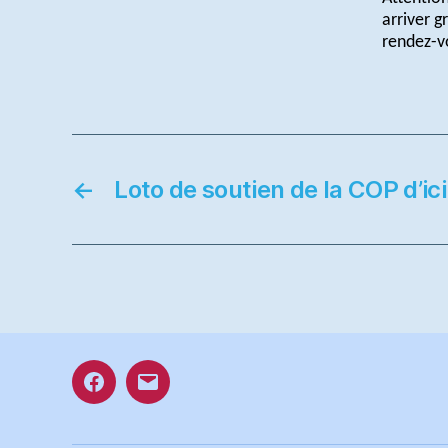
arriver g
rendez-vo
←
Loto de soutien de la COP d’ici
Facebook
E-
mail