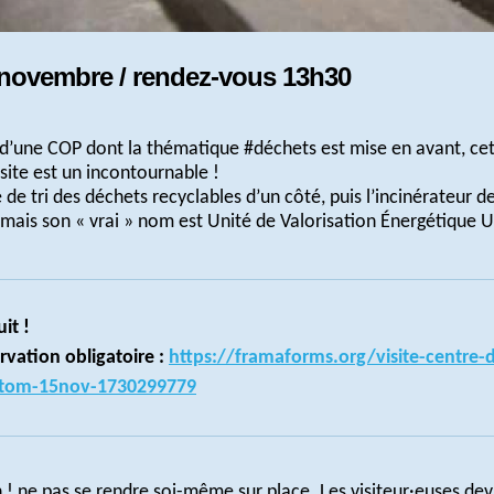
 novembre / rendez-vous 13h30
d’une COP dont la thématique #déchets est mise en avant, cet
site est un incontournable !
 de tri des déchets recyclables d’un côté, puis l’incinérateur d
(mais son « vrai » nom est Unité de Valorisation Énergétique 
it 
! 
rvation obligatoire 
: 
https://framaforms.org/visite-centre-
sitom-15nov-1730299779
 ! ne pas se rendre soi-même sur place. Les visiteur·euses de