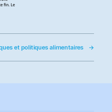
e fin. Le
iques et politiques alimentaires
→