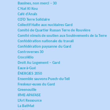
Bassines, non merci – 30
C Nat Ki Kou
Café d'Anaïs
CCFD Terre Solidaire
Collectif Halte aux nucléaires Gard
Comité de Quartier Russan Terre de Rouvière
Comité nîmois de soutien aux Soulèvements de la Terre
Confédération nationale du travail
Confédération paysanne du Gard
Controverses 30
CrocoVélo
Droit Au Logement – Gard
Eaux-à-Gué
ÉNERGIES 2050
Ensemble sauvons Puech-du-Teil
Freskeur·euses du Gard
Greenouille
IFME-APAFASE
L'Art Ressource
La BatMat