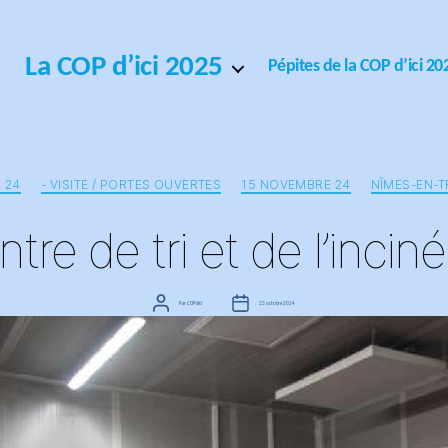
La COP d’ici 2025
Pépites de la COP d’ici 20
Catégories
 24
- VISITE / PORTES OUVERTES
15 NOVEMBRE 24
NÎMES-EN-T
ntre de tri et de l’inci
Auteur
Date
Par
COPdici
23 octobre 2024
de
de
l’article
l’article