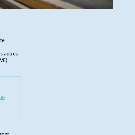
te
es autres
UVE)
de-
vront