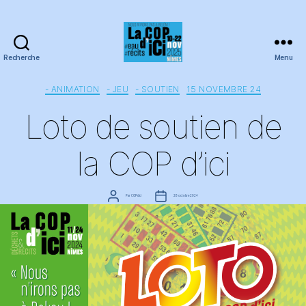
Recherche
Menu
COPdici
Catégories
- ANIMATION
- JEU
- SOUTIEN
15 NOVEMBRE 24
Loto de soutien de
la COP d’ici
Auteur
Date
Par
COPdici
28 octobre 2024
de
de
l’article
l’article