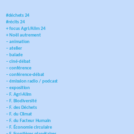
#déchets 24
#récits 24
+ focus Agri/Alim 24
+ Noël autrement
– animation
– atelier
– balade
– ciné-débat
– conférence
– conférence-débat
– émission radio / podcast
– exposition
– F. Agri-Alim
– F. Biodiversité
– F. des Déchets
– F. du Climat
– F. du Facteur Humain
– F. Économie circulaire
– F. Frontières planétaires