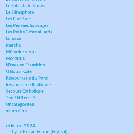
Le FabLab de Nîmes
Le Sémaphore
Les Furtif·ves
Les Pensées Sauvages
Les Petits Débrouillards
LuluZed
marche
Mémoire verte
Mordicus
Nîmes-en-Transition
Ô Bobar Café
Ressourcerie du Pont
Ressourcerie RéaNîmes
Secours Catholique
The Shifters LR
Uncategorized
vélorution
édition 2024
Cycle Extractivisme (Festisol)